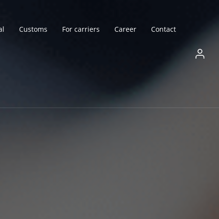
al
Customs
For carriers
Career
Contact