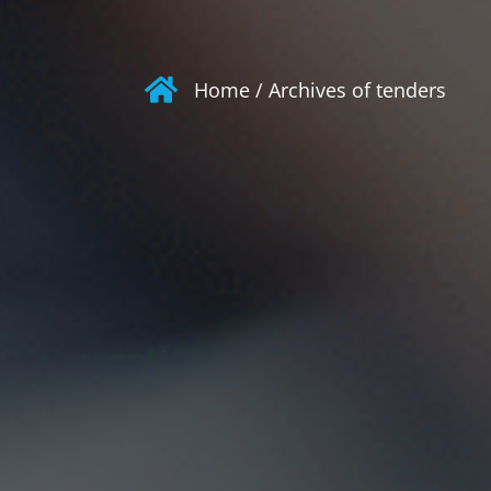
Home
/
Archives of tenders