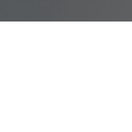
Current tenders
Arch
Archives of tenders
Ar
18.
Rozwi
ZAP