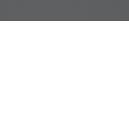
ives of tenders
chiwum przetargów
01.2019 r. INFORMACJA O WYBORZE WYKONAWCY
ń informacje
YTANIE OFERTOWE ANULOWANO W DNIU 05.10.201